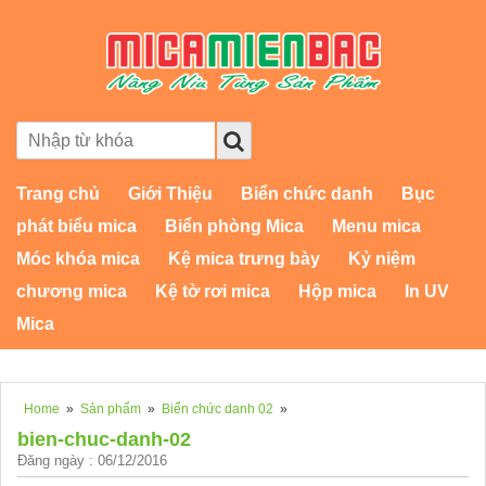
Trang chủ
Giới Thiệu
Biển chức danh
Bục
phát biểu mica
Biển phòng Mica
Menu mica
Móc khóa mica
Kệ mica trưng bày
Kỷ niệm
chương mica
Kệ tờ rơi mica
Hộp mica
In UV
Mica
Home
»
Sản phẩm
»
Biển chức danh 02
»
bien-chuc-danh-02
Đăng ngày : 06/12/2016