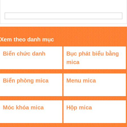
Xem theo danh mục
Biển chức danh
Bục phát biểu bằng
mica
Biển phòng mica
Menu mica
Móc khóa mica
Hộp mica