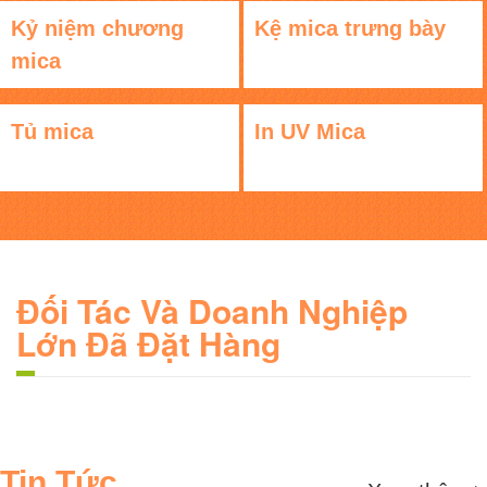
Kỷ niệm chương
Kệ mica trưng bày
mica
Tủ mica
In UV Mica
Đối Tác Và Doanh Nghiệp
Lớn Đã Đặt Hàng
Tin Tức