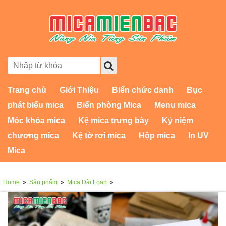
Trang chủ
Giới Thiệu
Biển chức danh
Bục
phát biểu mica
Biển phòng Mica
Menu mica
Móc khóa mica
Kệ mica trưng bày
Kỷ niệm
chương mica
Kệ tờ rơi mica
Hộp mica
In UV
Mica
Home
»
Sản phẩm
»
Mica Đài Loan
»