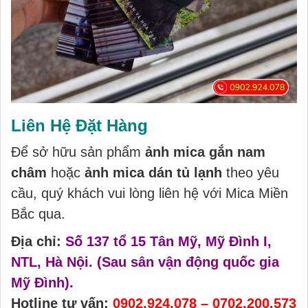
Liên Hệ Đặt Hàng
Để sở hữu sản phẩm
ảnh mica gắn nam
châm
hoặc
ảnh mica dán tủ lạnh
theo yêu
cầu, quý khách vui lòng liên hệ với Mica Miền
Bắc qua.
Địa chỉ:
Số 137 tổ 15 Tân Mỹ, Mỹ Đình I,
NTL, Hà Nội. (Sau sân vận động quốc gia
Mỹ Đình).
Hotline tư vấn:
0902.924.078
–
0702.200.573