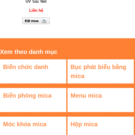
UV Sắc Nét
Liên hệ
Xem theo danh mục
Biển chức danh
Bục phát biểu bằng
mica
Biển phòng mica
Menu mica
Móc khóa mica
Hộp mica