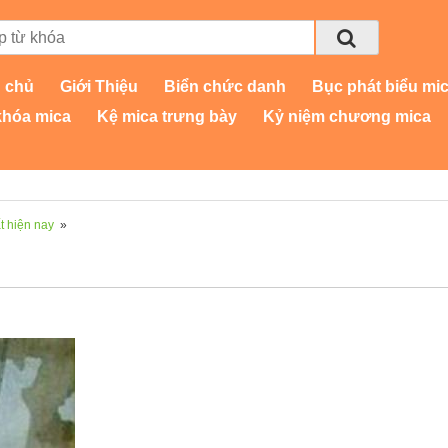
 chủ
Giới Thiệu
Biển chức danh
Bục phát biểu mi
khóa mica
Kệ mica trưng bày
Kỷ niệm chương mica
 hiện nay
»