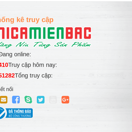
ống kê truy cập
Đang online:
410
Truy cập hôm nay:
51282
Tổng truy cập:
ết nối