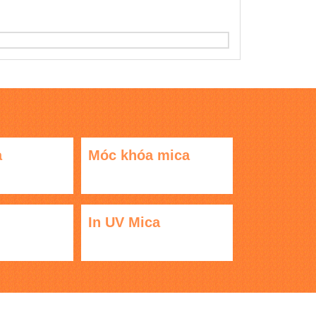
a
Móc khóa mica
In UV Mica