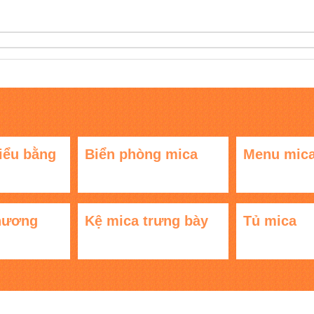
iểu bằng
Biển phòng mica
Menu mic
hương
Kệ mica trưng bày
Tủ mica