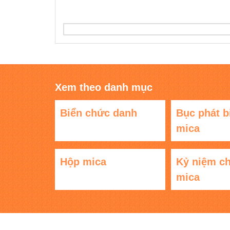
Xem theo danh mục
Biển chức danh
Bục phát b
mica
Hộp mica
Kỷ niệm c
mica