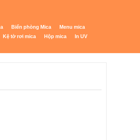
ca
Biển phòng Mica
Menu mica
Kệ tờ rơi mica
Hộp mica
In UV