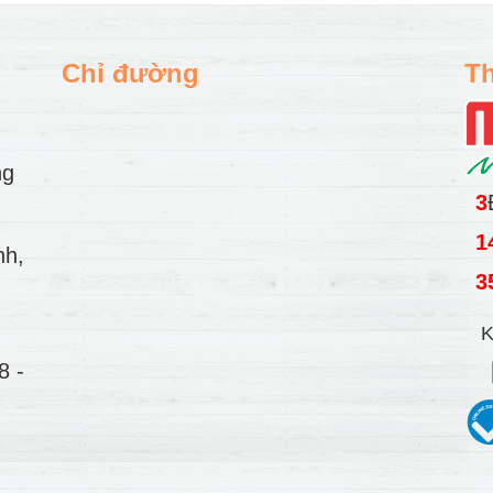
Chỉ đường
Th
ng
3
1
nh,
3
K
78
-