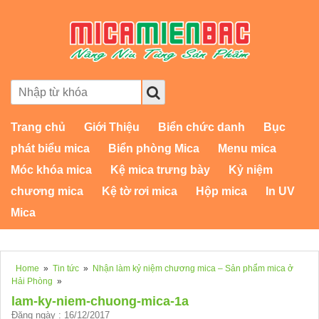
Trang chủ
Giới Thiệu
Biển chức danh
Bục
phát biểu mica
Biển phòng Mica
Menu mica
Móc khóa mica
Kệ mica trưng bày
Kỷ niệm
chương mica
Kệ tờ rơi mica
Hộp mica
In UV
Mica
Home
»
Tin tức
»
Nhận làm kỷ niệm chương mica – Sản phẩm mica ở
Hải Phòng
»
lam-ky-niem-chuong-mica-1a
Đăng ngày : 16/12/2017