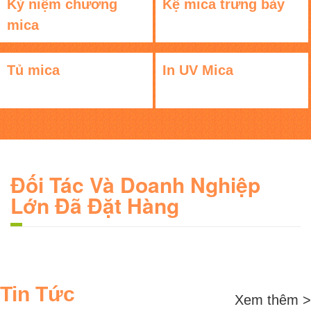
Kỷ niệm chương
Kệ mica trưng bày
mica
Tủ mica
In UV Mica
Đối Tác Và Doanh Nghiệp
Lớn Đã Đặt Hàng
Tin Tức
Xem thêm >