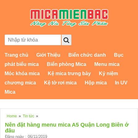
Trang chủ
Giới Thiệu
Biển chức danh
Bục
phát biểu mica
Biển phòng Mica
Menu mica
Móc khóa mica
Kệ mica trưng bày
Kỷ niệm
chương mica
Kệ tờ rơi mica
Hộp mica
In UV
Mica
Home
»
Tin tức
»
Nên đặt hàng menu mica A5 Quận Long Biên ở
đâu
Đăng ngày : 06/11/2019