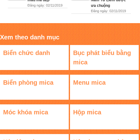
mẫu mã đẹp
Nam Từ Liêm được
Đăng ngày: 02/11/2019
ưa chuộng
Đăng ngày: 02/11/2019
Xem theo danh mục
Biển chức danh
Bục phát biểu bằng
mica
Biển phòng mica
Menu mica
Móc khóa mica
Hộp mica