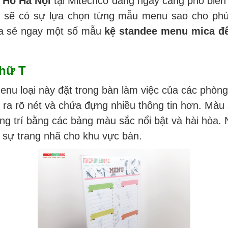
 Hồ Hà Nội
tại Mitechco đang ngày càng phổ biến
g sẽ có sự lựa chọn từng mẫu menu sao cho phù
hia sẻ ngay một số mẫu
kệ standee menu mica đ
chữ T
menu loại này đặt trong bàn làm việc của các phòn
 ra rõ nét và chứa đựng nhiều thông tin hơn. Màu
ng trí bằng các bảng màu sắc nổi bật và hài hòa.
 sự trang nhã cho khu vực bàn.