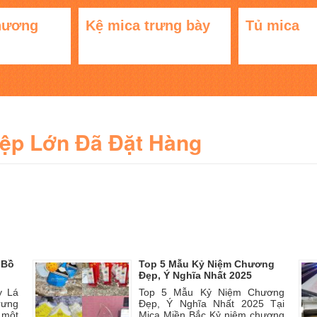
hương
Kệ mica trưng bày
Tủ mica
iệp Lớn Đã Đặt Hàng
 Bồ
Top 5 Mẫu Kỷ Niệm Chương
Đẹp, Ý Nghĩa Nhất 2025
y Lá
Top 5 Mẫu Kỷ Niệm Chương
rưng
Đẹp, Ý Nghĩa Nhất 2025 Tại
 một
Mica Miền Bắc Kỷ niệm chương