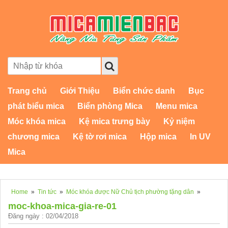
Trang chủ
Giới Thiệu
Biển chức danh
Bục
phát biểu mica
Biển phòng Mica
Menu mica
Móc khóa mica
Kệ mica trưng bày
Kỷ niệm
chương mica
Kệ tờ rơi mica
Hộp mica
In UV
Mica
Home
»
Tin tức
»
Móc khóa được Nữ Chủ tịch phường tặng dân
»
moc-khoa-mica-gia-re-01
Đăng ngày : 02/04/2018