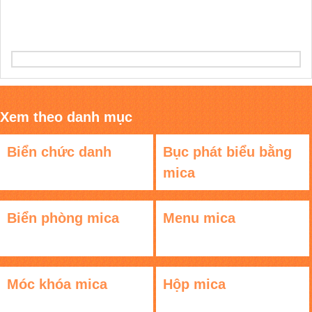
Xem theo danh mục
Biển chức danh
Bục phát biểu bằng
mica
Biển phòng mica
Menu mica
Móc khóa mica
Hộp mica