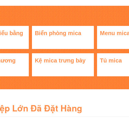
iểu bằng
Biển phòng mica
Menu mic
hương
Kệ mica trưng bày
Tủ mica
iệp Lớn Đã Đặt Hàng