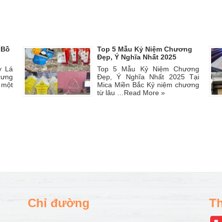
 Bồ
Top 5 Mẫu Kỷ Niệm Chương
Đẹp, Ý Nghĩa Nhất 2025
y Lá
Top 5 Mẫu Kỷ Niệm Chương
rưng
Đẹp, Ý Nghĩa Nhất 2025 Tại
 một
Mica Miền Bắc Kỷ niệm chương
từ lâu …
Read More »
Chỉ đường
Th