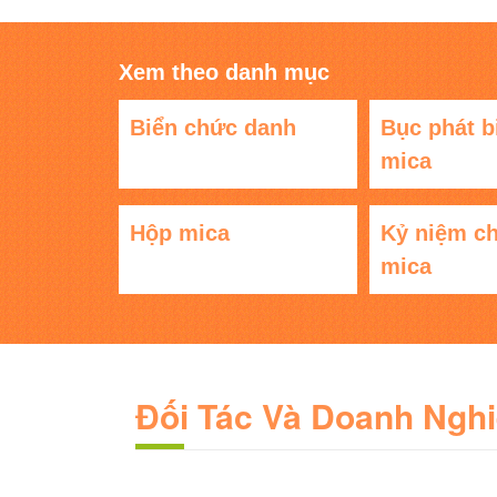
Xem theo danh mục
Biển chức danh
Bục phát b
mica
Hộp mica
Kỷ niệm c
mica
Đối Tác Và Doanh Ngh