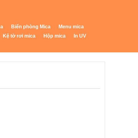
ca
Biển phòng Mica
Menu mica
Kệ tờ rơi mica
Hộp mica
In UV