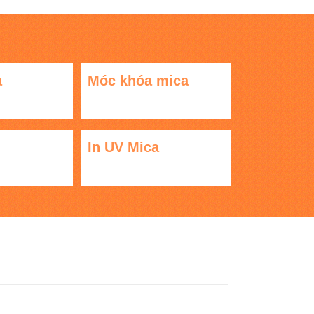
a
Móc khóa mica
In UV Mica