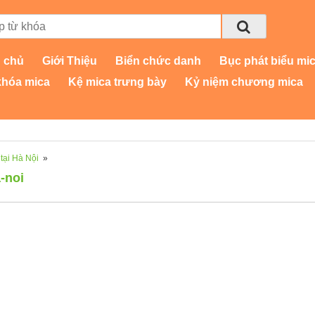
 chủ
Giới Thiệu
Biển chức danh
Bục phát biểu mi
khóa mica
Kệ mica trưng bày
Kỷ niệm chương mica
 tại Hà Nội
»
-noi