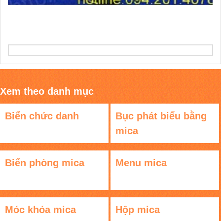
Xem theo danh mục
Biển chức danh
Bục phát biểu bằng
mica
Biển phòng mica
Menu mica
Móc khóa mica
Hộp mica