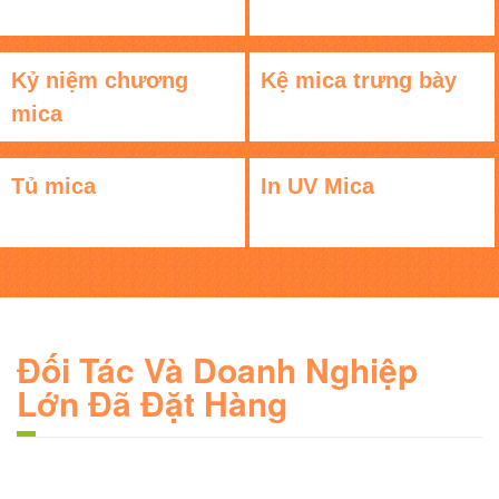
Kỷ niệm chương
Kệ mica trưng bày
mica
Tủ mica
In UV Mica
Đối Tác Và Doanh Nghiệp
Lớn Đã Đặt Hàng