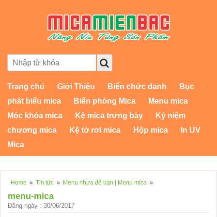
Trang chủ
Giới Thiệu
Biển chức danh
Bục
phát biểu mica
Biển phòng Mica
Menu mica
Móc khóa mica
Kệ mica trưng bày
Kỷ niệm
chương mica
Kệ tờ rơi mica
Hộp mica
In UV
Mica
Home
»
Tin tức
»
Menu nhựa để bàn | Menu mica
»
menu-mica
Đăng ngày : 30/06/2017