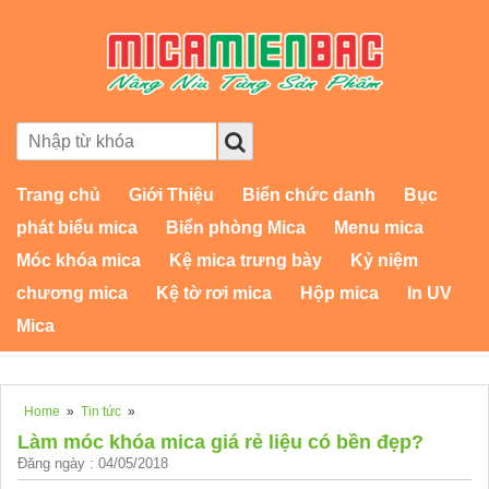
Trang chủ
Giới Thiệu
Biển chức danh
Bục
phát biểu mica
Biển phòng Mica
Menu mica
Móc khóa mica
Kệ mica trưng bày
Kỷ niệm
chương mica
Kệ tờ rơi mica
Hộp mica
In UV
Mica
Home
»
Tin tức
»
Làm móc khóa mica giá rẻ liệu có bền đẹp?
Đăng ngày : 04/05/2018