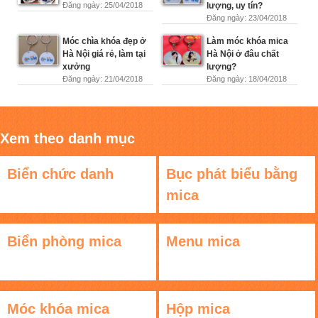
Đăng ngày: 25/04/2018
lượng, uy tín?
Đăng ngày: 23/04/2018
Móc chìa khóa đẹp ở
Làm móc khóa mica
Hà Nội giá rẻ, làm tại
Hà Nội ở đâu chất
xưởng
lượng?
Đăng ngày: 21/04/2018
Đăng ngày: 18/04/2018
Xem theo danh mục
Biển chức danh
Bục phát biểu bằng
mica
Biển phòng mica
Menu mica
Móc khóa mica
Hộp mica