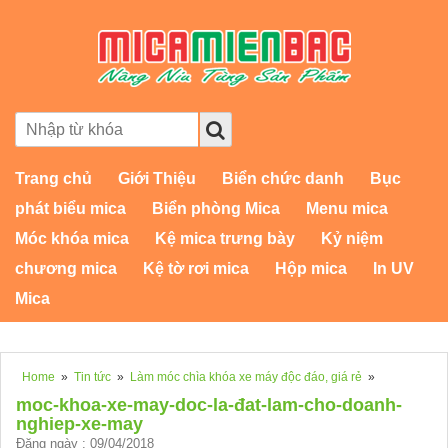
Trang chủ
Giới Thiệu
Biển chức danh
Bục
phát biểu mica
Biển phòng Mica
Menu mica
Móc khóa mica
Kệ mica trưng bày
Kỷ niệm
chương mica
Kệ tờ rơi mica
Hộp mica
In UV
Mica
Home
»
Tin tức
»
Làm móc chìa khóa xe máy độc đáo, giá rẻ
»
moc-khoa-xe-may-doc-la-đat-lam-cho-doanh-
nghiep-xe-may
Đăng ngày : 09/04/2018