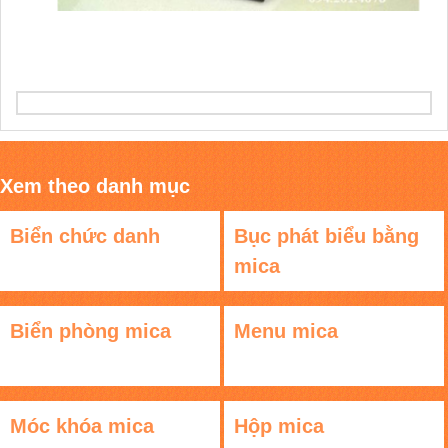
Xem theo danh mục
Biển chức danh
Bục phát biểu bằng
mica
Biển phòng mica
Menu mica
Móc khóa mica
Hộp mica