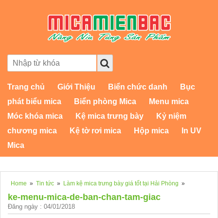
Trang chủ
Giới Thiệu
Biển chức danh
Bục
phát biểu mica
Biển phòng Mica
Menu mica
Móc khóa mica
Kệ mica trưng bày
Kỷ niệm
chương mica
Kệ tờ rơi mica
Hộp mica
In UV
Mica
Home
»
Tin tức
»
Làm kệ mica trưng bày giá tốt tại Hải Phòng
»
ke-menu-mica-de-ban-chan-tam-giac
Đăng ngày : 04/01/2018