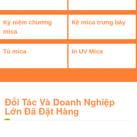
Kỷ niệm chương
Kệ mica trưng bày
mica
Tủ mica
In UV Mica
Đối Tác Và Doanh Nghiệp
Lớn Đã Đặt Hàng