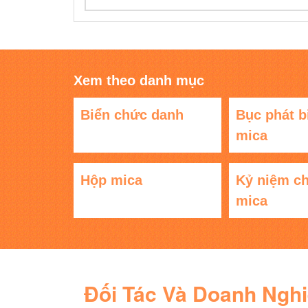
Xem theo danh mục
Biển chức danh
Bục phát b
mica
Hộp mica
Kỷ niệm c
mica
Đối Tác Và Doanh Ngh