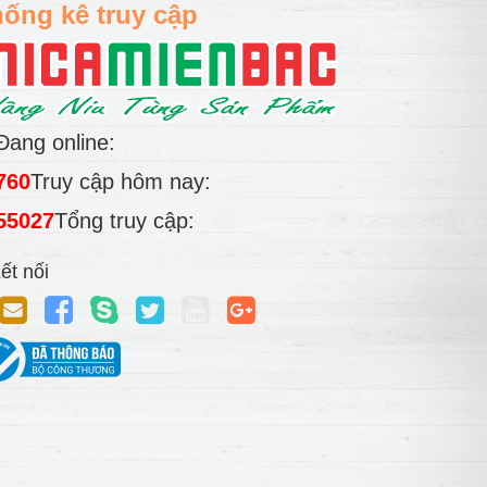
ống kê truy cập
Đang online:
760
Truy cập hôm nay:
55027
Tổng truy cập:
ết nối