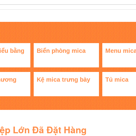
iểu bằng
Biển phòng mica
Menu mic
hương
Kệ mica trưng bày
Tủ mica
iệp Lớn Đã Đặt Hàng