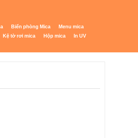
ca
Biển phòng Mica
Menu mica
Kệ tờ rơi mica
Hộp mica
In UV