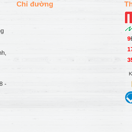
Chỉ đường
Th
ng
9
1
nh,
3
K
78
-