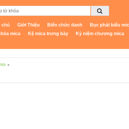
 chủ
Giới Thiệu
Biển chức danh
Bục phát biểu mi
khóa mica
Kệ mica trưng bày
Kỷ niệm chương mica
 Nội
»