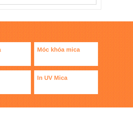
a
Móc khóa mica
In UV Mica