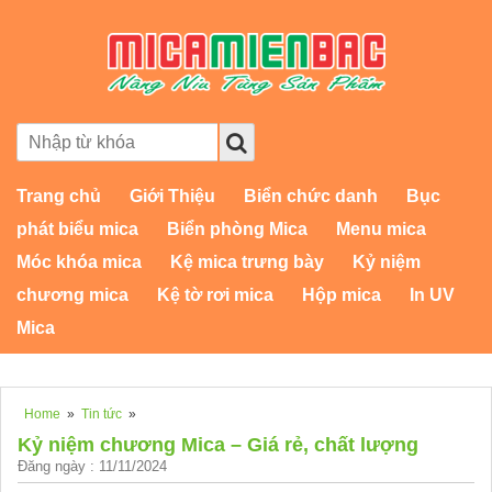
Trang chủ
Giới Thiệu
Biển chức danh
Bục
phát biểu mica
Biển phòng Mica
Menu mica
Móc khóa mica
Kệ mica trưng bày
Kỷ niệm
chương mica
Kệ tờ rơi mica
Hộp mica
In UV
Mica
Home
»
Tin tức
»
Kỷ niệm chương Mica – Giá rẻ, chất lượng
Đăng ngày : 11/11/2024