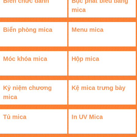
Biển chức danh
Bục phát biểu bằng
mica
Biển phòng mica
Menu mica
Móc khóa mica
Hộp mica
Kỷ niệm chương
Kệ mica trưng bày
mica
Tủ mica
In UV Mica