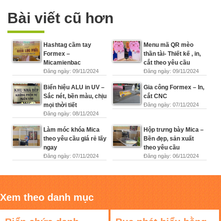
Bài viết cũ hơn
Hashtag cầm tay
Menu mã QR mèo
Formex –
thần tài- Thiết kế , in,
Micamienbac
cắt theo yêu cầu
Đăng ngày: 09/11/2024
Đăng ngày: 09/11/2024
Biển hiệu ALU in UV –
Gia công Formex – In,
Sắc nét, bền màu, chịu
cắt CNC
mọi thời tiết
Đăng ngày: 07/11/2024
Đăng ngày: 08/11/2024
Làm móc khóa Mica
Hộp trưng bày Mica –
theo yêu cầu giá rẻ lấy
Bền đẹp, sản xuất
ngay
theo yêu cầu
Đăng ngày: 07/11/2024
Đăng ngày: 06/11/2024
Xem theo danh mục