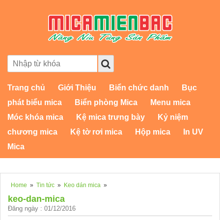
Trang chủ
Giới Thiệu
Biển chức danh
Bục
phát biểu mica
Biển phòng Mica
Menu mica
Móc khóa mica
Kệ mica trưng bày
Kỷ niệm
chương mica
Kệ tờ rơi mica
Hộp mica
In UV
Mica
Home
»
Tin tức
»
Keo dán mica
»
keo-dan-mica
Đăng ngày : 01/12/2016