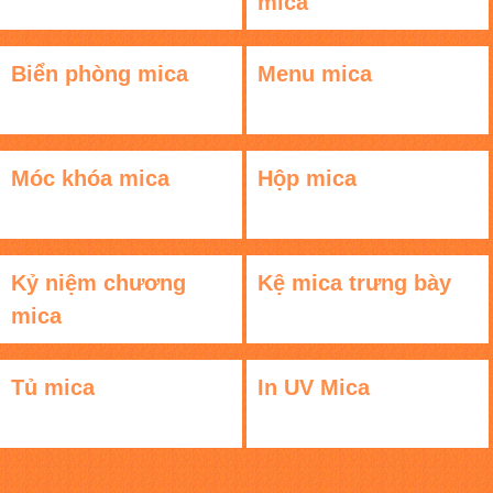
mica
Biển phòng mica
Menu mica
Móc khóa mica
Hộp mica
Kỷ niệm chương
Kệ mica trưng bày
mica
Tủ mica
In UV Mica