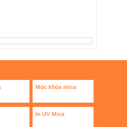
a
Móc khóa mica
In UV Mica