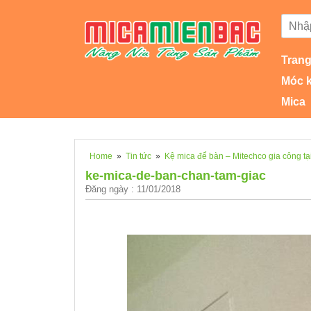
Trang
Móc 
Mica
Home
»
Tin tức
»
Kệ mica để bàn – Mitechco gia công t
ke-mica-de-ban-chan-tam-giac
Đăng ngày : 11/01/2018