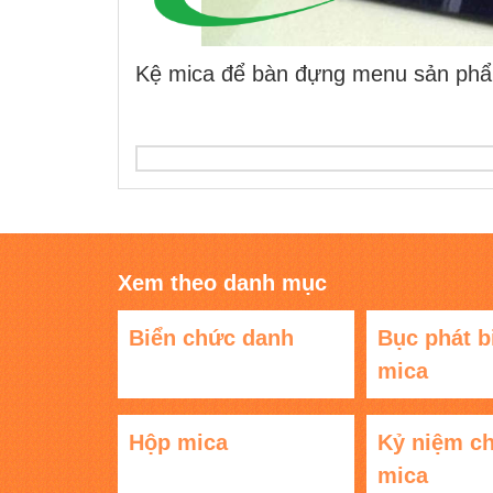
Kệ mica để bàn đựng menu sản ph
Xem theo danh mục
Biển chức danh
Bục phát b
mica
Hộp mica
Kỷ niệm c
mica