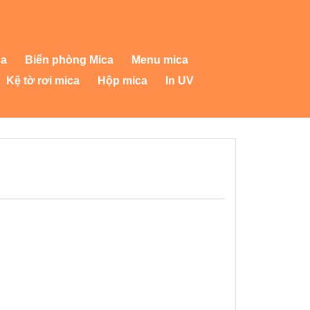
ca
Biển phòng Mica
Menu mica
Kệ tờ rơi mica
Hộp mica
In UV