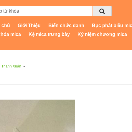
 chủ
Giới Thiệu
Biển chức danh
Bục phát biểu mi
khóa mica
Kệ mica trưng bày
Kỷ niệm chương mica
ại Thanh Xuân
»