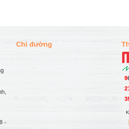
Chỉ đường
Th
ng
9
2
nh,
3
K
78
-