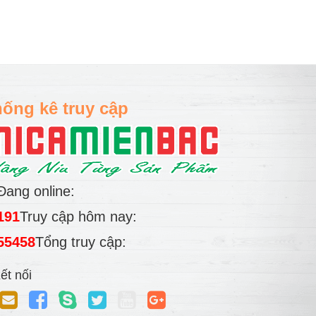
ống kê truy cập
Đang online:
191
Truy cập hôm nay:
55458
Tổng truy cập:
ết nối