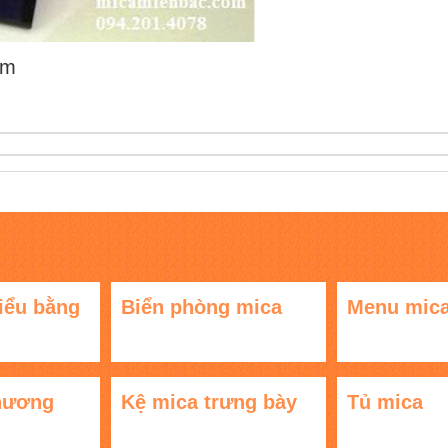
ẩm
iểu bằng
Biển phòng mica
Menu mic
hương
Kệ mica trưng bày
Tủ mica