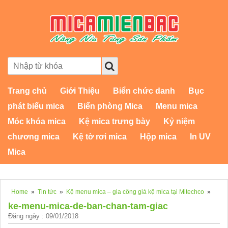
Trang chủ
Giới Thiệu
Biển chức danh
Bục
phát biểu mica
Biển phòng Mica
Menu mica
Móc khóa mica
Kệ mica trưng bày
Kỷ niệm
chương mica
Kệ tờ rơi mica
Hộp mica
In UV
Mica
Home
»
Tin tức
»
Kệ menu mica – gia công giá kệ mica tại Mitechco
»
ke-menu-mica-de-ban-chan-tam-giac
Đăng ngày : 09/01/2018