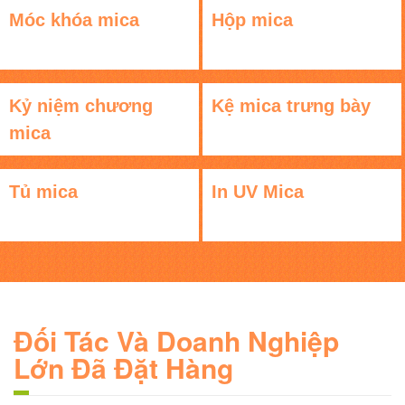
Móc khóa mica
Hộp mica
Kỷ niệm chương
Kệ mica trưng bày
mica
Tủ mica
In UV Mica
Đối Tác Và Doanh Nghiệp
Lớn Đã Đặt Hàng