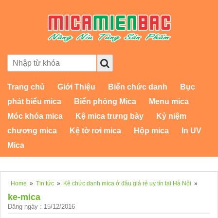
Trang chủ
Giới Thiệu
Biển chức danh
Bục
phát biểu mica
Biển phòng Mica
Menu mica
Móc khóa mica
Kệ mica trưng bày
Kỷ niệm
chương mica
Kệ tờ rơi mica
Hộp mica
In UV
Mica
Home
»
Tin tức
»
Kệ chức danh mica ở đâu giá rẻ uy tín tại Hà Nội
»
ke-mica
Đăng ngày : 15/12/2016