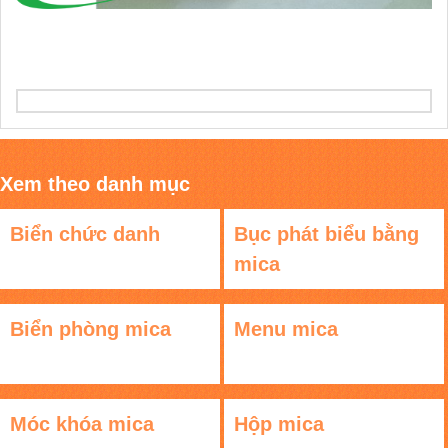
Xem theo danh mục
Biển chức danh
Bục phát biểu bằng
mica
Biển phòng mica
Menu mica
Móc khóa mica
Hộp mica