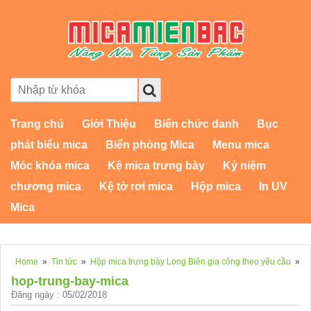
Trang chủ
Giới Thiệu
Biển chức danh
Bục
phát biểu mica
Biển phòng Mica
Menu mica
Móc khóa mica
Kệ mica trưng bày
Kỷ niệm
chương mica
Kệ tờ rơi mica
Hộp mica
In UV
Mica
Home
»
Tin tức
»
Hộp mica trưng bày Long Biên gia công theo yêu cầu
»
hop-trung-bay-mica
Đăng ngày : 05/02/2018