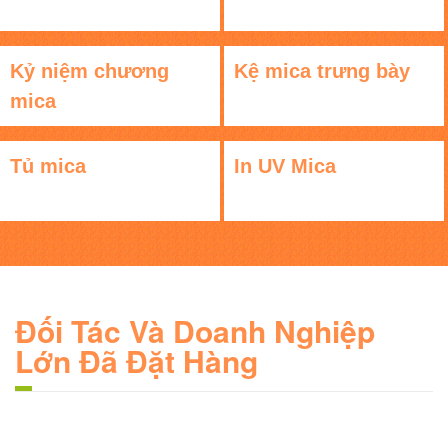
Kỷ niệm chương
Kệ mica trưng bày
mica
Tủ mica
In UV Mica
Đối Tác Và Doanh Nghiệp
Lớn Đã Đặt Hàng