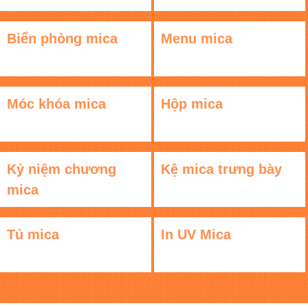
Biển phòng mica
Menu mica
Móc khóa mica
Hộp mica
Kỷ niệm chương
Kệ mica trưng bày
mica
Tủ mica
In UV Mica