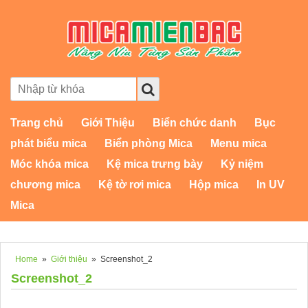
Trang chủ
Giới Thiệu
Biển chức danh
Bục
phát biểu mica
Biển phòng Mica
Menu mica
Móc khóa mica
Kệ mica trưng bày
Kỷ niệm
chương mica
Kệ tờ rơi mica
Hộp mica
In UV
Mica
Home
»
Giới thiệu
»
Screenshot_2
Screenshot_2