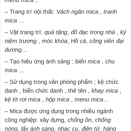
– Trang trí nội thất:
Vách ngăn mica
,
tranh
mica
…
– Vật trang trí:
quà tặng
,
đồ đạc trong nhà
,
kỷ
niệm trương
,
móc khóa
,
Hồ cá
,
công viên đại
dương
…
– Tạo hiệu ứng ánh sáng :
biển mica
,
chu
mica
…
– Sử dụng trong văn phòng phẩm ; kệ chức
danh , biển chức danh , thẻ tên ,
khay mica
,
kệ tờ rơi mica
,
hộp mica
,
menu mica
…
– Mica được ứng dụng trong nhiều ngành
công nghiệp: xây dựng,
chống ồn
,
chống
nóng
,
lấy ánh sáng
,
nhạc cụ
,
điện tử
,
hàng