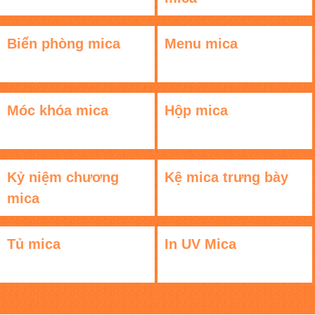
Biển phòng mica
Menu mica
Móc khóa mica
Hộp mica
Kỷ niệm chương
Kệ mica trưng bày
mica
Tủ mica
In UV Mica