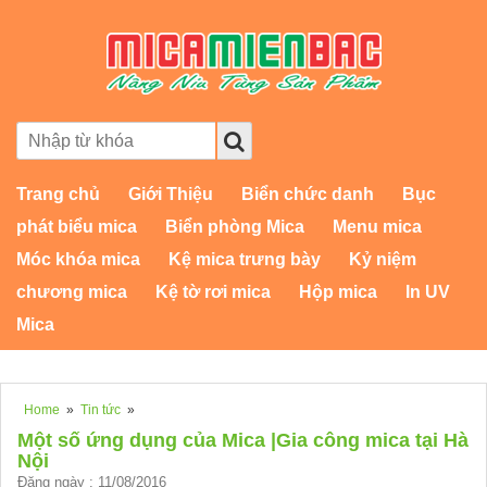
Trang chủ
Giới Thiệu
Biển chức danh
Bục
phát biểu mica
Biển phòng Mica
Menu mica
Móc khóa mica
Kệ mica trưng bày
Kỷ niệm
chương mica
Kệ tờ rơi mica
Hộp mica
In UV
Mica
Home
»
Tin tức
»
Một số ứng dụng của Mica |Gia công mica tại Hà
Nội
Đăng ngày : 11/08/2016