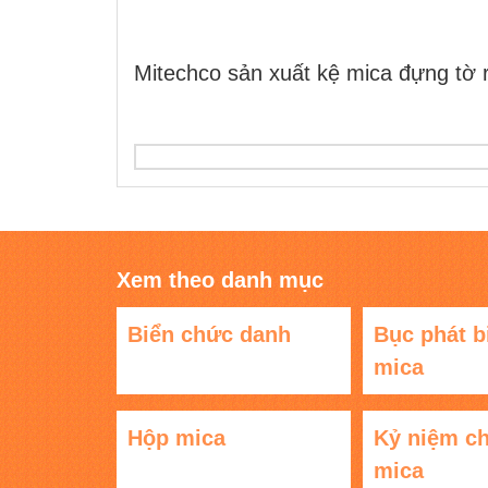
Mitechco sản xuất kệ mica đựng tờ 
Xem theo danh mục
Biển chức danh
Bục phát b
mica
Hộp mica
Kỷ niệm c
mica