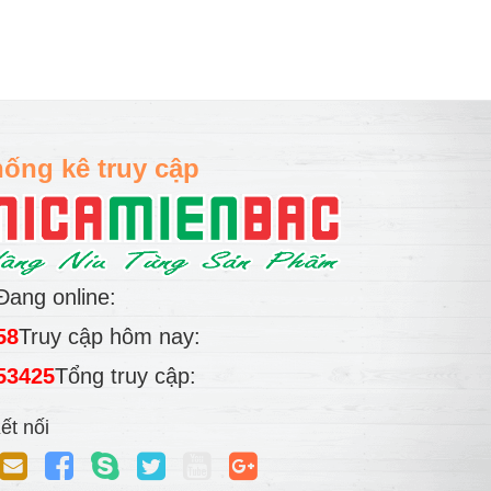
ống kê truy cập
Đang online:
58
Truy cập hôm nay:
53425
Tổng truy cập:
ết nối