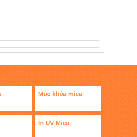
a
Móc khóa mica
In UV Mica