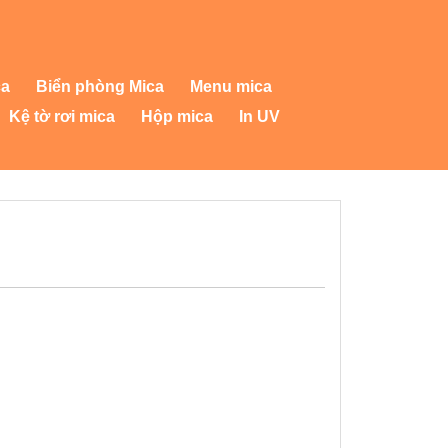
ca
Biển phòng Mica
Menu mica
Kệ tờ rơi mica
Hộp mica
In UV