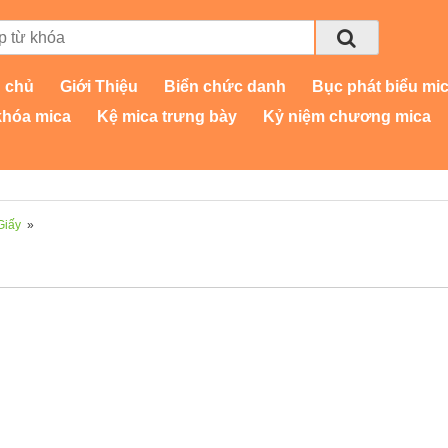
 chủ
Giới Thiệu
Biển chức danh
Bục phát biểu mi
khóa mica
Kệ mica trưng bày
Kỷ niệm chương mica
Giấy
»