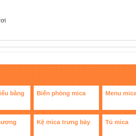
rơi
iểu bằng
Biển phòng mica
Menu mic
hương
Kệ mica trưng bày
Tủ mica