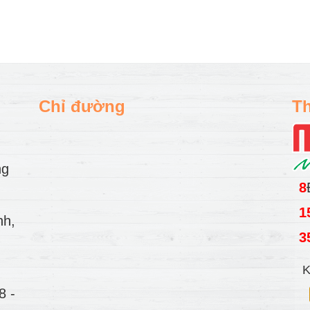
Chỉ đường
Th
ng
8
1
nh,
3
K
78
-