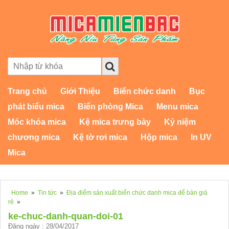
Trang chủ
Giới Thiệu
Biển chức danh
Bục
phát biểu mica
Biển phòng Mica
Menu mica
Móc khóa mica
Kệ mica trưng bày
Kỷ niệm
chương mica
Kệ tờ rơi mica
Hộp mica
In UV
Mica
Home
»
Tin tức
»
Địa điểm sản xuất biển chức danh mica để bàn giá
rẻ
»
ke-chuc-danh-quan-doi-01
Đăng ngày : 28/04/2017