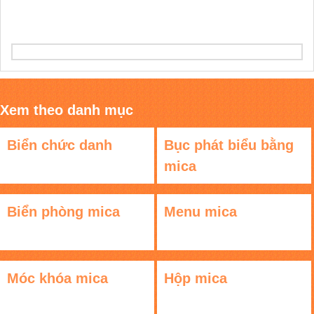
Xem theo danh mục
Biển chức danh
Bục phát biểu bằng
mica
Biển phòng mica
Menu mica
Móc khóa mica
Hộp mica