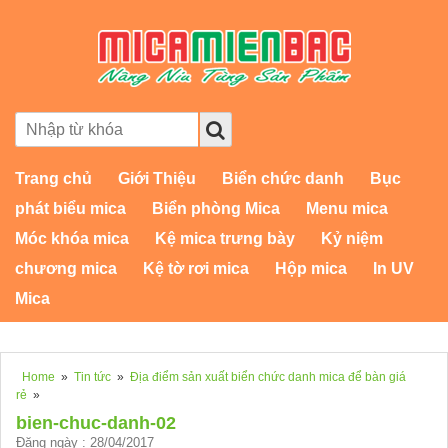
Trang chủ
Giới Thiệu
Biển chức danh
Bục
phát biểu mica
Biển phòng Mica
Menu mica
Móc khóa mica
Kệ mica trưng bày
Kỷ niệm
chương mica
Kệ tờ rơi mica
Hộp mica
In UV
Mica
Home
»
Tin tức
»
Địa điểm sản xuất biển chức danh mica để bàn giá
rẻ
»
bien-chuc-danh-02
Đăng ngày : 28/04/2017