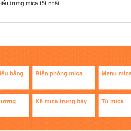
biểu trưng mica tốt nhất
iểu bằng
Biển phòng mica
Menu mic
hương
Kệ mica trưng bày
Tủ mica