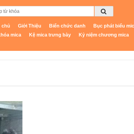
 chủ
Giới Thiệu
Biển chức danh
Bục phát biểu mi
khóa mica
Kệ mica trưng bày
Kỷ niệm chương mica