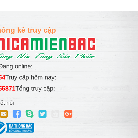
ống kê truy cập
Đang online:
54
Truy cập hôm nay:
55871
Tổng truy cập:
ết nối