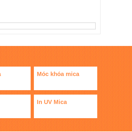
a
Móc khóa mica
In UV Mica