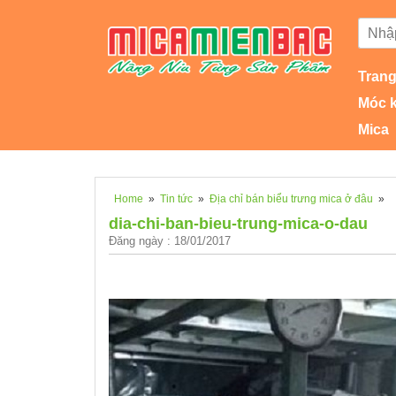
Trang
Móc 
Mica
Home
»
Tin tức
»
Địa chỉ bán biểu trưng mica ở đâu
»
dia-chi-ban-bieu-trung-mica-o-dau
Đăng ngày : 18/01/2017