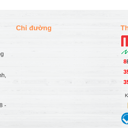
Chỉ đường
Th
ng
8
3
nh,
3
K
78
-