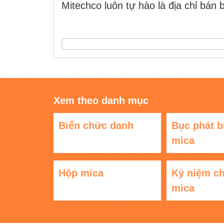
Mitechco luôn tự hào là địa chỉ bán 
Xem theo danh mục
Biển chức danh
Bục phát b
mica
Hộp mica
Kỷ niệm c
mica