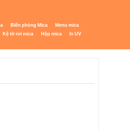
ca
Biển phòng Mica
Menu mica
Kệ tờ rơi mica
Hộp mica
In UV