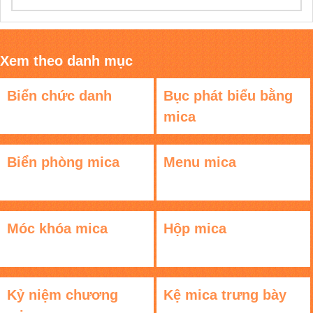
Xem theo danh mục
Biển chức danh
Bục phát biểu bằng
mica
Biển phòng mica
Menu mica
Móc khóa mica
Hộp mica
Kỷ niệm chương
Kệ mica trưng bày