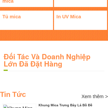
mica
Tủ mica
In UV Mica
Đối Tác Và Doanh Nghiệp
Lớn Đã Đặt Hàng
Tin Tức
Xem thêm >
Khung Mica Trưng Bày Lá Bồ Đề