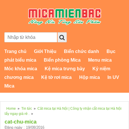
Trang chủ
Giới Thiệu
Biển chức danh
Bục
phát biểu mica
Biển phòng Mica
Menu mica
Móc khóa mica
Kệ mica trưng bày
Kỷ niệm
chương mica
Kệ tờ rơi mica
Hộp mica
In UV
Mica
Home
»
Tin tức
»
Căt mica tại Hà Nội | Công ty nhận cắt mica tại Hà Nội
lấy ngay giá rẻ .
»
cat-chu-mica
Đăng ngày : 19/08/2016