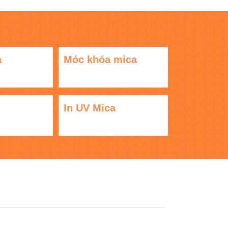
a
Móc khóa mica
In UV Mica