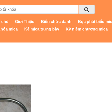
 chủ
Giới Thiệu
Biển chức danh
Bục phát biểu mi
khóa mica
Kệ mica trưng bày
Kỷ niệm chương mica