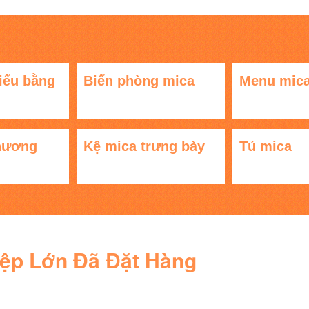
iểu bằng
Biển phòng mica
Menu mic
hương
Kệ mica trưng bày
Tủ mica
iệp Lớn Đã Đặt Hàng