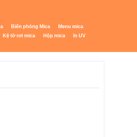
ca
Biển phòng Mica
Menu mica
Kệ tờ rơi mica
Hộp mica
In UV