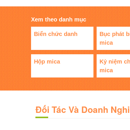
Xem theo danh mục
Biển chức danh
Bục phát b
mica
Hộp mica
Kỷ niệm c
mica
Đối Tác Và Doanh Ngh