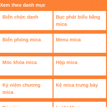
Xem theo danh mục
Biển chức danh
Bục phát biểu bằng
mica
Biển phòng mica
Menu mica
Móc khóa mica
Hộp mica
Kỷ niệm chương
Kệ mica trưng bày
mica