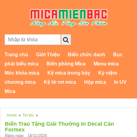
Trang chủ
Giới Thiệu
Biển chức danh
Bục
phát biểu mica
Biển phòng Mica
Menu mica
Móc khóa mica
Kệ mica trưng bày
Kỷ niệm
chương mica
Kệ tờ rơi mica
Hộp mica
In UV
Mica
Home
»
Tin tức
»
Biển Trao Tặng Giải Thưởng In Decal Cán
Formex
Đăng ngày : 18/11/2024