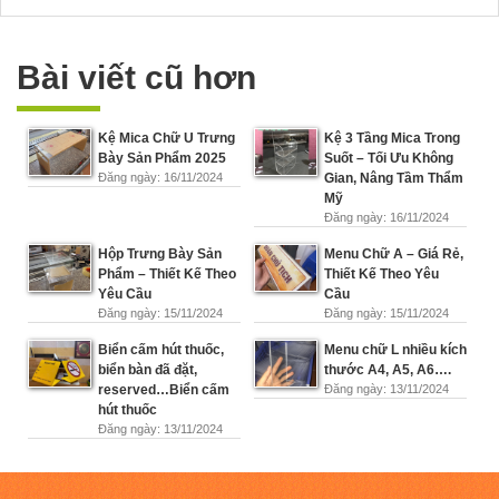
Bài viết cũ hơn
Kệ Mica Chữ U Trưng
Kệ 3 Tầng Mica Trong
Bày Sản Phẩm 2025
Suốt – Tối Ưu Không
Đăng ngày: 16/11/2024
Gian, Nâng Tầm Thẩm
Mỹ
Đăng ngày: 16/11/2024
Hộp Trưng Bày Sản
Menu Chữ A – Giá Rẻ,
Phẩm – Thiết Kế Theo
Thiết Kế Theo Yêu
Yêu Cầu
Cầu
Đăng ngày: 15/11/2024
Đăng ngày: 15/11/2024
Biển cấm hút thuốc,
Menu chữ L nhiều kích
biển bàn đã đặt,
thước A4, A5, A6….
reserved…Biển cấm
Đăng ngày: 13/11/2024
hút thuốc
Đăng ngày: 13/11/2024