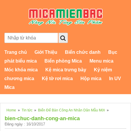
Trang chủ
Giới Thiệu
Biển chức danh
Bục
phát biểu mica
Biển phòng Mica
Menu mica
Móc khóa mica
Kệ mica trưng bày
Kỷ niệm
chương mica
Kệ tờ rơi mica
Hộp mica
In UV
Mica
Home
»
Tin tức
»
Biển Để Bàn Công An Nhân Dân Mẫu Mới
»
bien-chuc-danh-cong-an-mica
Đăng ngày : 16/10/2017