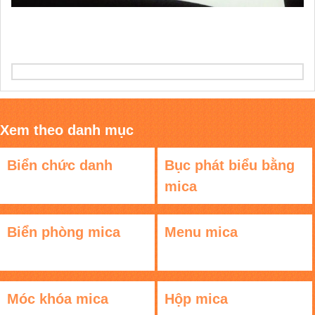
Xem theo danh mục
Biển chức danh
Bục phát biểu bằng
mica
Biển phòng mica
Menu mica
Móc khóa mica
Hộp mica