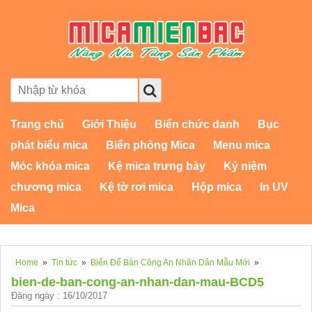
Trang chủ
Giới Thiệu
Biển chức danh
Bục
phát biểu mica
Biển phòng Mica
Menu mica
Móc khóa mica
Kệ mica trưng bày
Kỷ niệm
chương mica
Kệ tờ rơi mica
Hộp mica
In UV
Mica
Home
»
Tin tức
»
Biển Để Bàn Công An Nhân Dân Mẫu Mới
»
bien-de-ban-cong-an-nhan-dan-mau-BCD5
Đăng ngày : 16/10/2017