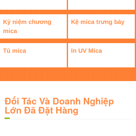
Kỷ niệm chương
Kệ mica trưng bày
mica
Tủ mica
In UV Mica
Đối Tác Và Doanh Nghiệp
Lớn Đã Đặt Hàng