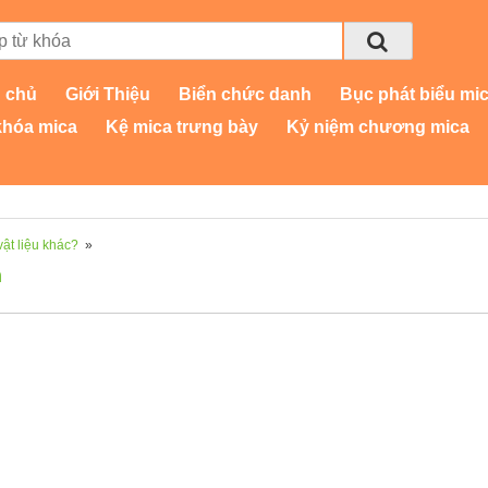
 chủ
Giới Thiệu
Biển chức danh
Bục phát biểu mi
khóa mica
Kệ mica trưng bày
Kỷ niệm chương mica
vật liệu khác?
»
n