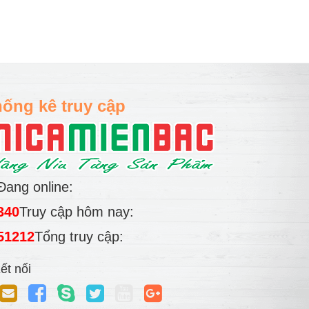
ống kê truy cập
Đang online:
340
Truy cập hôm nay:
51212
Tổng truy cập:
ết nối