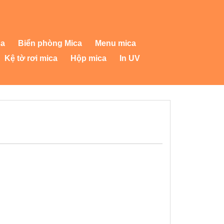
ca
Biển phòng Mica
Menu mica
Kệ tờ rơi mica
Hộp mica
In UV