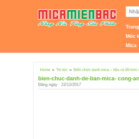
Trang
Móc 
Mica
Home
»
Tin tức
»
Biển chức danh mica – liệu có tốt hơn 
bien-chuc-danh-de-ban-mica- cong-a
Đăng ngày : 22/12/2017