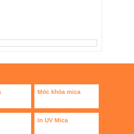
a
Móc khóa mica
In UV Mica