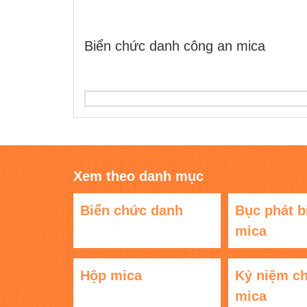
Biển chức danh công an mica
Xem theo danh mục
Biển chức danh
Bục phát b
mica
Hộp mica
Kỷ niệm c
mica