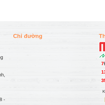
Chỉ đường
Th
ng
7
1
nh,
3
K
78
-