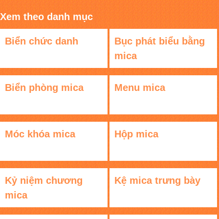
Xem theo danh mục
Biển chức danh
Bục phát biểu bằng
mica
Biển phòng mica
Menu mica
Móc khóa mica
Hộp mica
Kỷ niệm chương
Kệ mica trưng bày
mica