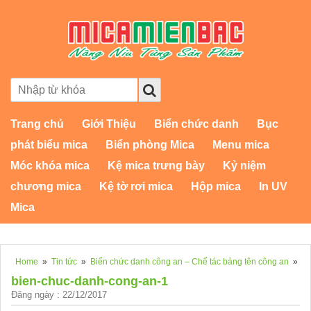
Trang chủ
Giới Thiệu
Biển chức danh
Bục
phát biểu mica
Biển phòng Mica
Menu mica
Móc khóa mica
Kệ mica trưng bày
Kỷ niệm
chương mica
Kệ tờ rơi mica
Hộp mica
In UV
Mica
Home
»
Tin tức
»
Biển chức danh công an – Chế tác bảng tên công an
»
bien-chuc-danh-cong-an-1
Đăng ngày : 22/12/2017